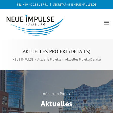
TEL: +49 40 2851 3731
SEKRETARIAT@NEUEIMPULSE.DE
tog
nav
AKTUELLES PROJEKT (DETAILS)
NEUE IMPULSE
Aktuelle Projekte
Aktuelles Projekt (Details)
Infos zum Projekt
Aktuelles