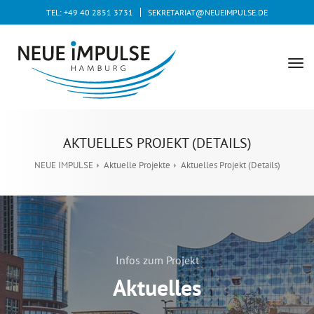
TEL: +49 40 2851 3731
SEKRETARIAT@NEUEIMPULSE.DE
tog
nav
AKTUELLES PROJEKT (DETAILS)
NEUE IMPULSE
Aktuelle Projekte
Aktuelles Projekt (Details)
Infos zum Projekt
Aktuelles