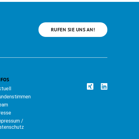
RUFEN SIE UNS AN!
NFOS
ktuell
undenstimmen
eam
resse
mpressum /
atenschutz