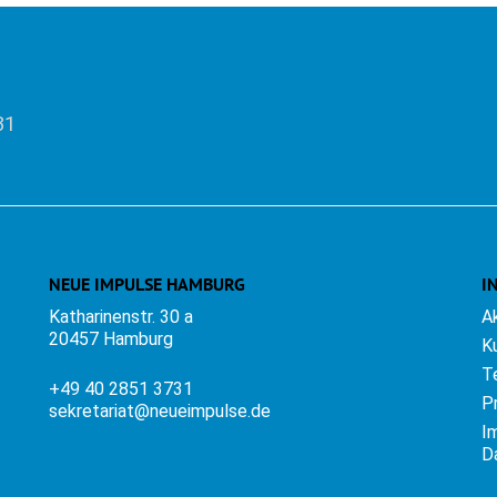
31
NEUE IMPULSE HAMBURG
I
Katharinenstr. 30 a
A
20457 Hamburg
K
T
+49 40 2851 3731
P
sekretariat@neueimpulse.de
I
D