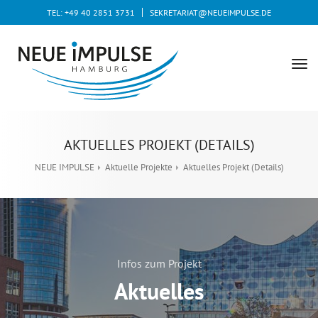
TEL: +49 40 2851 3731
SEKRETARIAT@NEUEIMPULSE.DE
tog
nav
AKTUELLES PROJEKT (DETAILS)
NEUE IMPULSE
Aktuelle Projekte
Aktuelles Projekt (Details)
Infos zum Projekt
Aktuelles