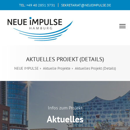
TEL: +49 40 2851 3731
SEKRETARIAT@NEUEIMPULSE.DE
tog
nav
AKTUELLES PROJEKT (DETAILS)
NEUE IMPULSE
Aktuelle Projekte
Aktuelles Projekt (Details)
Infos zum Projekt
Aktuelles