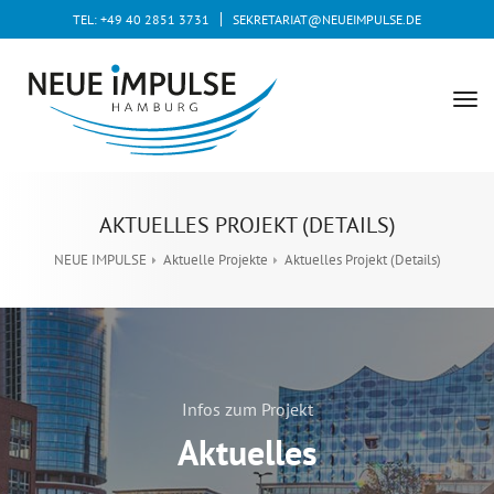
TEL: +49 40 2851 3731
SEKRETARIAT@NEUEIMPULSE.DE
tog
nav
AKTUELLES PROJEKT (DETAILS)
NEUE IMPULSE
Aktuelle Projekte
Aktuelles Projekt (Details)
Infos zum Projekt
Aktuelles