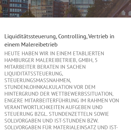
Liquiditätssteuerung, Controlling, Vertrieb in
einem Malereibetrieb
HEUTE HABEN WIR IN EINEM ETABLIERTEN
HAMBURGER MALEREIBETRIEB, GMBH, 5
MITARBEITER BERATEN IN SACHEN
LIQUIDITÄTSSTEUERUNG,
STEUERUNGSMASSNAHMEN, S
TUNDENLOHNKALKULATION VOR DEM H
INTERGRUND DER WETTBEWERBSSITUATION, E
NGERE MITARBEITERFÜHRUNG IM RAHMEN VON V
ERANTWORTLICHKEITEN AUFGEBEN UND S
TEUERUNG BZGL. STUNDENZETTELN SOWIE S
OLLVORGABEN UND IST-STUNDEN BZW. S
OLLVORGABEN FÜR MATERIALEINSATZ UND IST-A