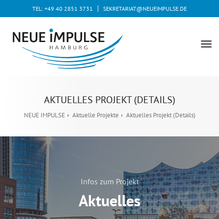
TEL: +49 40 2851 3731
SEKRETARIAT@NEUEIMPULSE.DE
tog
nav
AKTUELLES PROJEKT (DETAILS)
NEUE IMPULSE
Aktuelle Projekte
Aktuelles Projekt (Details)
Infos zum Projekt
Aktuelles