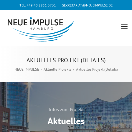
TEL: +49 40 2851 3731
SEKRETARIAT@NEUEIMPULSE.DE
tog
nav
AKTUELLES PROJEKT (DETAILS)
NEUE IMPULSE
Aktuelle Projekte
Aktuelles Projekt (Details)
Infos zum Projekt
Aktuelles