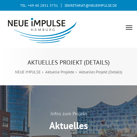
TEL: +49 40 2851 3731
SEKRETARIAT@NEUEIMPULSE.DE
tog
nav
AKTUELLES PROJEKT (DETAILS)
NEUE IMPULSE
Aktuelle Projekte
Aktuelles Projekt (Details)
Infos zum Projekt
Aktuelles